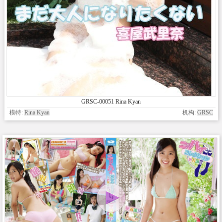
GRSC-00051 Rina Kyan
模特:
Rina Kyan
机构:
GRSC