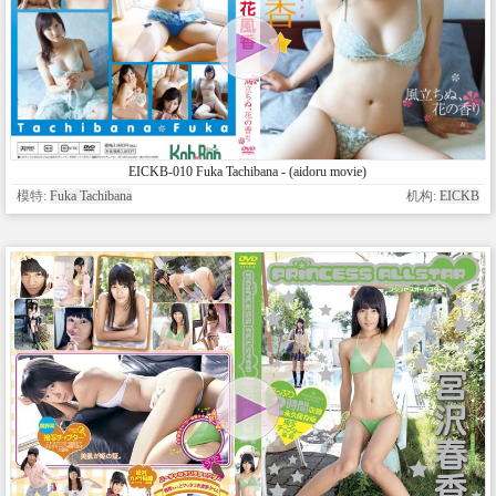
EICKB-010 Fuka Tachibana - (aidoru movie)
模特:
Fuka Tachibana
机构:
EICKB