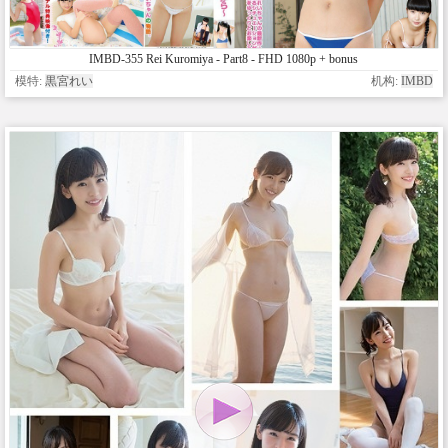
IMBD-355 Rei Kuromiya - Part8 - FHD 1080p + bonus
模特:
黒宮れい
机构:
IMBD