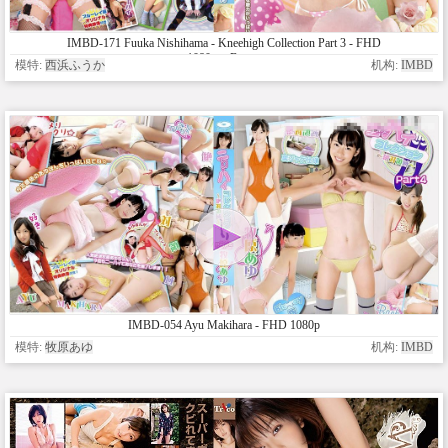
IMBD-171 Fuuka Nishihama - Kneehigh Collection Part 3 - FHD
1080p + Bonus
模特:
西浜ふうか
机构:
IMBD
IMBD-054 Ayu Makihara - FHD 1080p
模特:
牧原あゆ
机构:
IMBD