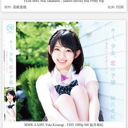
FEIR-0081 Mai Takahashi - (aidoru movie) Mai Pretty Hip
模特:
高桥真唯
机构:
FEIR
MMR-AA095 Yuki Kisaragi - FHD 1080p 60f 如月有紀