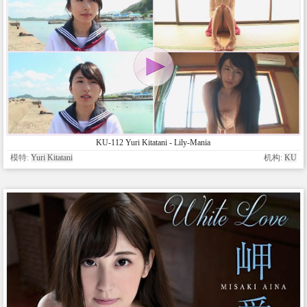
KU-112 Yuri Kitatani - Lily-Mania
模特:
Yuri Kitatani
机构:
KU