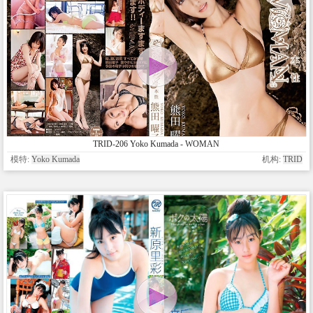
TRID-206 Yoko Kumada - WOMAN
模特:
Yoko Kumada
机构:
TRID