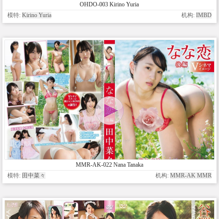
OHDO-003 Kirino Yuria
模特:
Kirino Yuria
机构:
IMBD
MMR-AK-022 Nana Tanaka
模特:
田中菜々
机构:
MMR-AK MMR