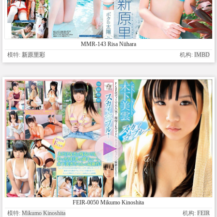
MMR-143 Risa Niihara
模特:
新原里彩
机构:
IMBD
FEIR-0050 Mikumo Kinoshita
模特:
Mikumo Kinoshita
机构:
FEIR