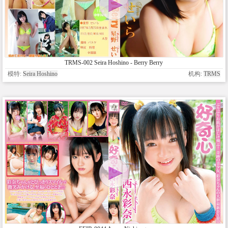
TRMS-002 Seira Hoshino - Berry Berry
模特:
Seira Hoshino
机构:
TRMS