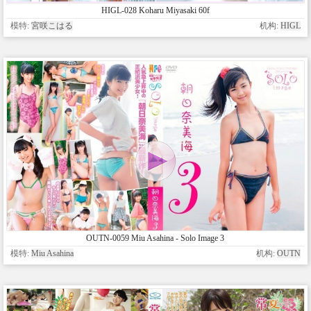
HIGL-028 Koharu Miyasaki 60f
模特:
宮咲こはる
机构:
HIGL
OUTN-0059 Miu Asahina - Solo Image 3
模特:
Miu Asahina
机构:
OUTN