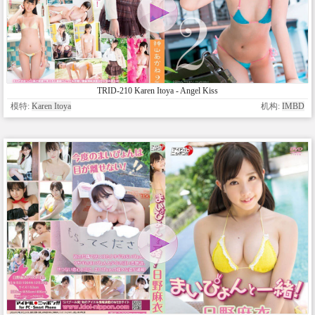
TRID-210 Karen Itoya - Angel Kiss
模特:
Karen Itoya
机构:
IMBD