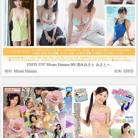
ENFD-5707 Misato Shimizu 60f 清水みさと みさとへ
模特:
Misato Shimizu
机构:
ENFD