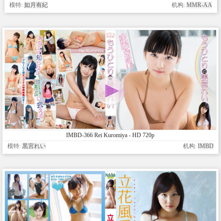
模特:
如月有紀
机构:
MMR-AA
IMBD-366 Rei Kuromiya - HD 720p
模特:
黒宮れい
机构:
IMBD