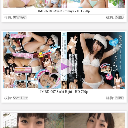
IMBD-188 Aya Kuromiya - HD 720p
模特:
黒宮あや
机构:
IMBD
IMBD-007 Sachi Hijiri - HD 720p
模特:
Sachi Hijiri
机构:
IMBD