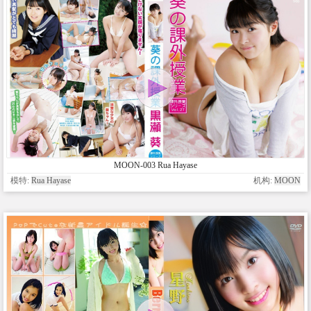
MOON-003 Rua Hayase
模特:
Rua Hayase
机构:
MOON