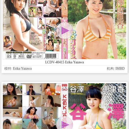
LCDV-40415 Erika Yazawa
模特:
Erika Yazawa
机构:
IMBD