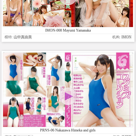
IMON-008 Mayumi Yamanaka
模特:
山中真由美
机构:
IMON
PRNS-06 Nakazawa Himeka and girls