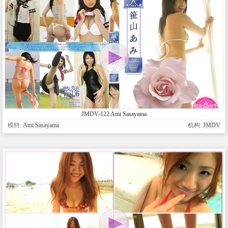
JMDV-122 Ami Sasayama
模特:
Ami Sasayama
机构:
JMDV