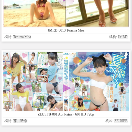
JMRD-0013 Teruma Moa
模特:
Teruma Moa
机构:
JMRD
ZEUSFB-001 Aoi Reina - 60f HD 720p
模特:
苍井玲奈
机构:
ZEUSFB