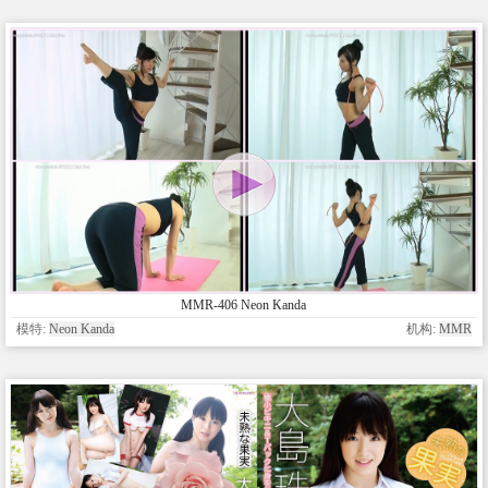
MMR-406 Neon Kanda
模特:
Neon Kanda
机构:
MMR