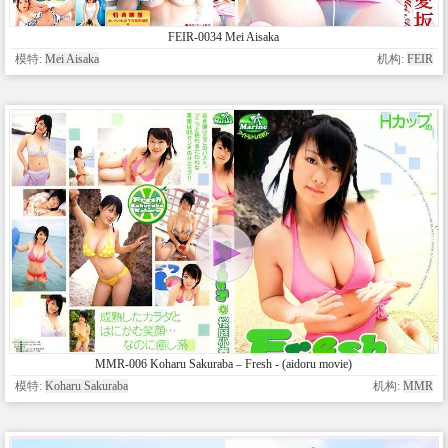
FEIR-0034 Mei Aisaka
模特:
Mei Aisaka
机构:
FEIR
MMR-006 Koharu Sakuraba – Fresh - (aidoru movie)
模特:
Koharu Sakuraba
机构:
MMR