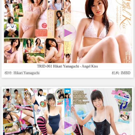
TRID-061 Hikari Yamaguchi - Angel Kiss
模特:
Hikari Yamaguchi
机构:
IMBD