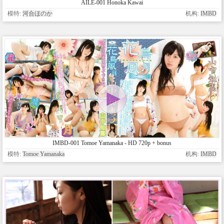
AILE-001 Honoka Kawai
模特:
河合ほのか
机构:
IMBD
IMBD-001 Tomoe Yamanaka - HD 720p + bonus
模特:
Tomoe Yamanaka
机构:
IMBD