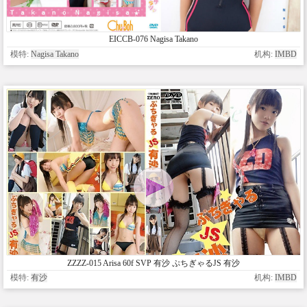
EICCB-076 Nagisa Takano
模特:
Nagisa Takano
机构:
IMBD
ZZZZ-015 Arisa 60f SVP 有沙 ぷちぎゃるJS 有沙
模特:
有沙
机构:
IMBD