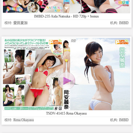
IMBD-235 Aida Natsuka - HD 720p + bonus
模特:
愛田夏加
机构:
IMBD
TSDV-41415 Rena Okayasu
模特:
Rena Okayasu
机构:
IMBD