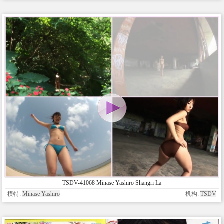
TSDV-41068 Minase Yashiro Shangri La
模特:
Minase Yashiro
机构:
TSDV