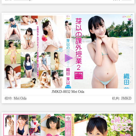
JMKD-0032 Mei Oda
模特:
Mei Oda
机构:
JMKD