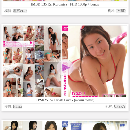
IMBD-335 Rei Kuromiya - FHD 1080p + bonus
模特:
黒宮れい
机构:
IMBD
CPSKY-157 Hinata Love - (aidoru movie)
模特:
Hinata
机构:
CPSKY