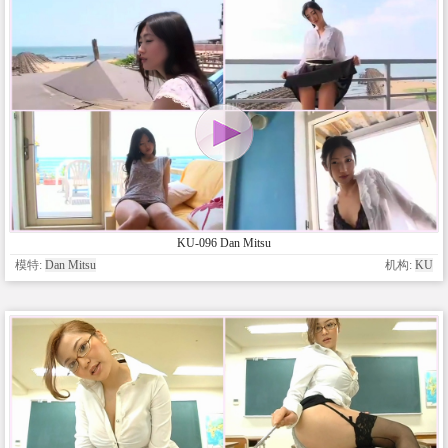
KU-096 Dan Mitsu
模特:
Dan Mitsu
机构:
KU