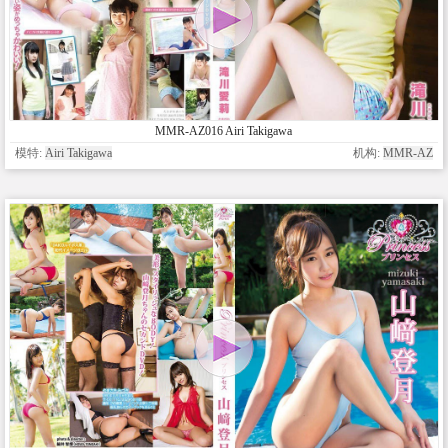
MMR-AZ016 Airi Takigawa
模特:
Airi Takigawa
机构:
MMR-AZ