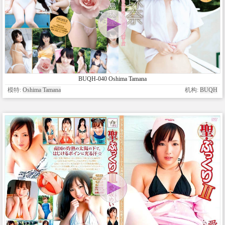
BUQH-040 Oshima Tamana
模特:
Oshima Tamana
机构:
BUQH