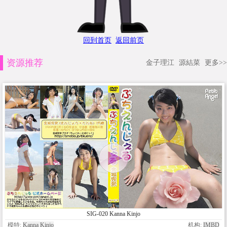
回到首页
返回前页
资源推荐
金子理江
源結菜
更多>>
SIG-020 Kanna Kinjo
模特:
Kanna Kinjo
机构:
IMBD