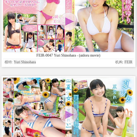
FEIR-0047 Yuri Shinohara - (aidoru movie)
模特:
Yuri Shinohara
机构:
FEIR