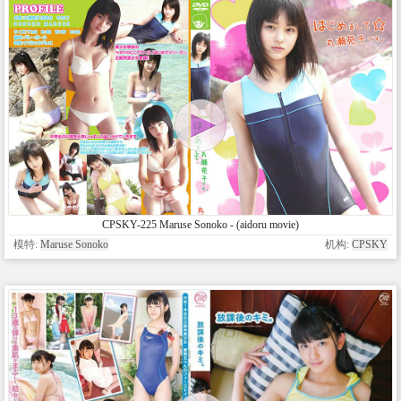
CPSKY-225 Maruse Sonoko - (aidoru movie)
模特:
Maruse Sonoko
机构:
CPSKY