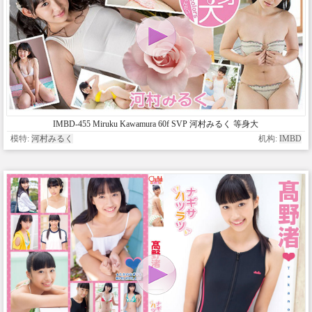
IMBD-455 Miruku Kawamura 60f SVP 河村みるく 等身大
模特:
河村みるく
机构:
IMBD