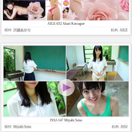
AILE-032 Akari Kawagoe
模特:
川越あかり
机构:
AILE
JSSJ-147 Miyabi Seno
模特:
Miyabi Seno
机构:
JSSJ