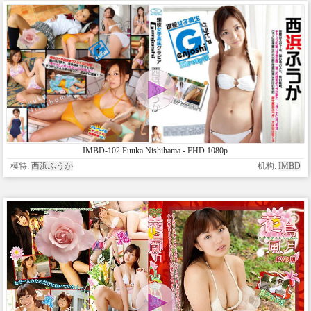
IMBD-102 Fuuka Nishihama - FHD 1080p
模特:
西浜ふうか
机构:
IMBD