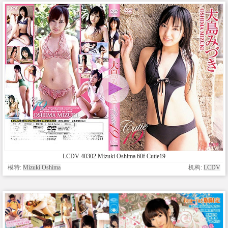
LCDV-40302 Mizuki Oshima 60f Cutie19
模特:
Mizuki Oshima
机构:
LCDV