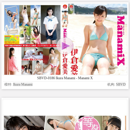
SBVD-0186 Ikura Manami - Manami X
模特:
Ikura Manami
机构:
SBVD