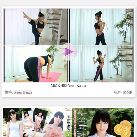
MMR-406 Neon Kanda
模特:
Neon Kanda
机构:
MMR