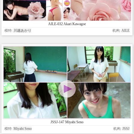
AILE-032 Akari Kawagoe
模特:
川越あかり
机构:
AILE
JSSJ-147 Miyabi Seno
模特:
Miyabi Seno
机构:
JSSJ