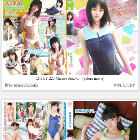
CPSKY-225 Maruse Sonoko - (aidoru movie)
模特:
Maruse Sonoko
机构:
CPSKY