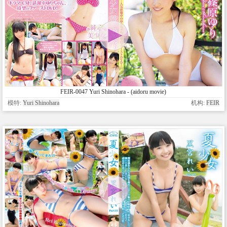
FEIR-0047 Yuri Shinohara - (aidoru movie)
模特:
Yuri Shinohara
机构:
FEIR