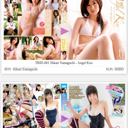
TRID-061 Hikari Yamaguchi - Angel Kiss
模特:
Hikari Yamaguchi
机构:
IMBD