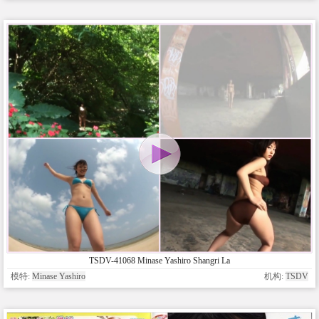
TSDV-41068 Minase Yashiro Shangri La
模特:
Minase Yashiro
机构:
TSDV