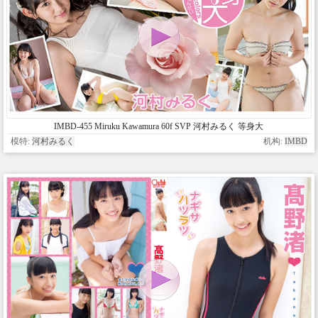
IMBD-455 Miruku Kawamura 60f SVP 河村みるく 等身大
模特:
河村みるく
机构:
IMBD