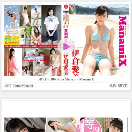
SBVD-0186 Ikura Manami - Manami X
模特:
Ikura Manami
机构:
SBVD