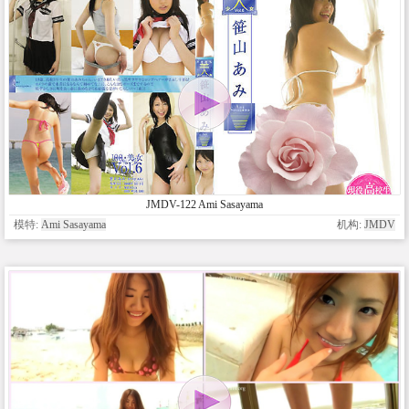
JMDV-122 Ami Sasayama
模特:
Ami Sasayama
机构:
JMDV