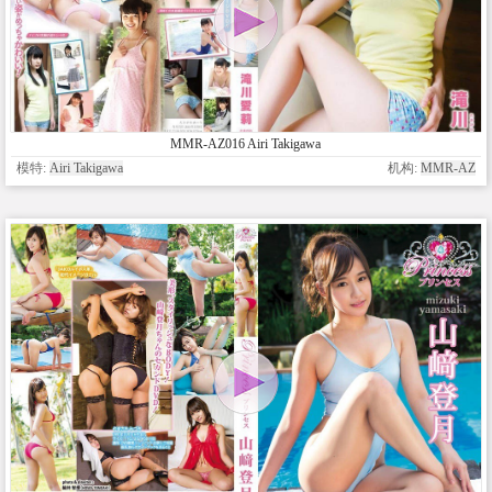
MMR-AZ016 Airi Takigawa
模特:
Airi Takigawa
机构:
MMR-AZ