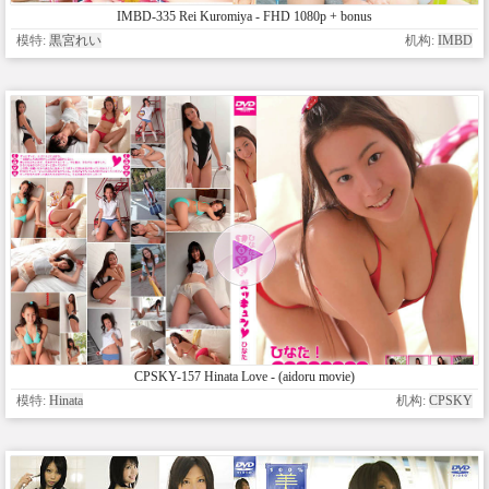
IMBD-335 Rei Kuromiya - FHD 1080p + bonus
模特:
黒宮れい
机构:
IMBD
CPSKY-157 Hinata Love - (aidoru movie)
模特:
Hinata
机构:
CPSKY