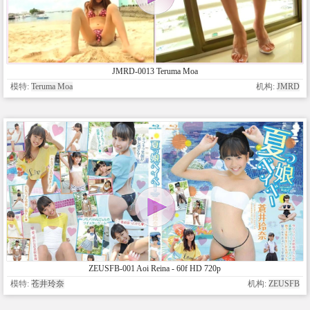
JMRD-0013 Teruma Moa
模特:
Teruma Moa
机构:
JMRD
ZEUSFB-001 Aoi Reina - 60f HD 720p
模特:
苍井玲奈
机构:
ZEUSFB