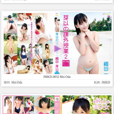
JMKD-0032 Mei Oda
模特:
Mei Oda
机构:
JMKD