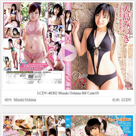
LCDV-40302 Mizuki Oshima 60f Cutie19
模特:
Mizuki Oshima
机构:
LCDV