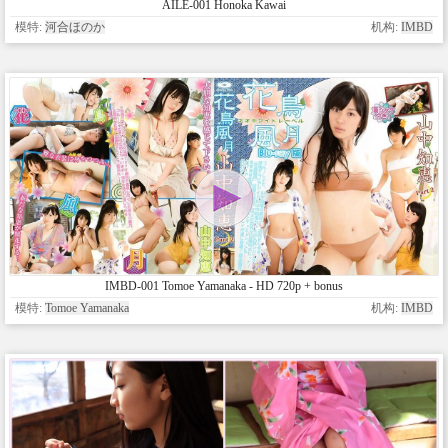
AILE-001 Honoka Kawai
模特:
河合ほのか
机构:
IMBD
IMBD-001 Tomoe Yamanaka - HD 720p + bonus
模特:
Tomoe Yamanaka
机构:
IMBD