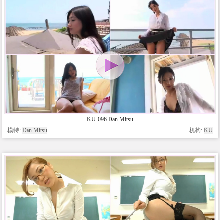
KU-096 Dan Mitsu
模特:
Dan Mitsu
机构:
KU