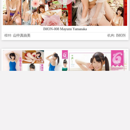
IMON-008 Mayumi Yamanaka
模特:
山中真由美
机构:
IMON
PRNS-06 Nakazawa Himeka and girls