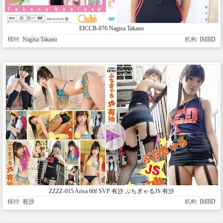
EICCB-076 Nagisa Takano
模特:
Nagisa Takano
机构:
IMBD
ZZZZ-015 Arisa 60f SVP 有沙 ぷちぎゃるJS 有沙
模特:
有沙
机构:
IMBD