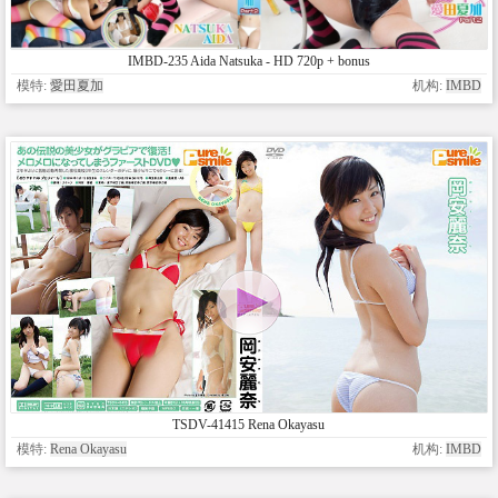
IMBD-235 Aida Natsuka - HD 720p + bonus
模特:
愛田夏加
机构:
IMBD
TSDV-41415 Rena Okayasu
模特:
Rena Okayasu
机构:
IMBD