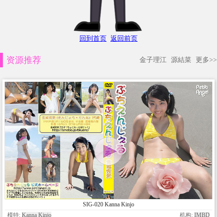
回到首页
返回前页
资源推荐
金子理江
源結菜
更多>>
SIG-020 Kanna Kinjo
模特:
Kanna Kinjo
机构:
IMBD