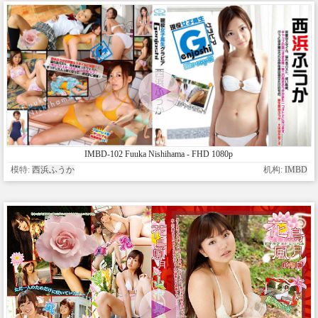
IMBD-102 Fuuka Nishihama - FHD 1080p
模特:
西浜ふうか
机构:
IMBD