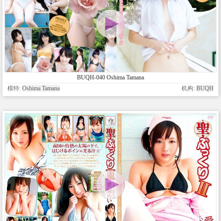
BUQH-040 Oshima Tamana
模特:
Oshima Tamana
机构:
BUQH