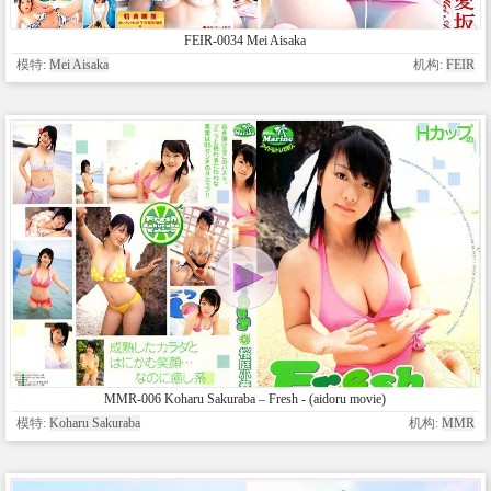
FEIR-0034 Mei Aisaka
模特:
Mei Aisaka
机构:
FEIR
MMR-006 Koharu Sakuraba – Fresh - (aidoru movie)
模特:
Koharu Sakuraba
机构:
MMR