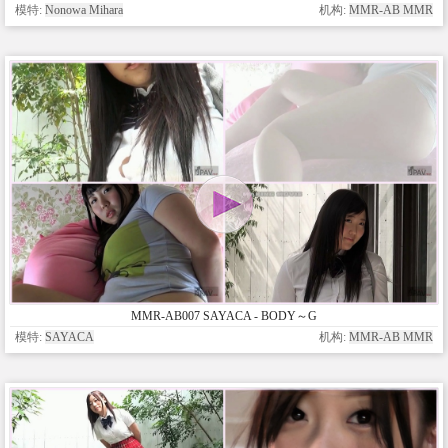
模特:
Nonowa Mihara
机构:
MMR-AB MMR
MMR-AB007 SAYACA - BODY～G
模特:
SAYACA
机构:
MMR-AB MMR