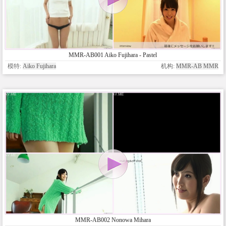
MMR-AB001 Aiko Fujihara - Pastel
模特:
Aiko Fujihara
机构:
MMR-AB MMR
MMR-AB002 Nonowa Mihara