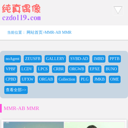
当前位置：
网站首页
>
MMR-AB MMR
noAgent
ZEUSFB
GALLERY
SVBD-AD
IMBD
PPTB
VPBF
LCDV
LPCS
CRBR
ORGWB
EPXE
BUNO
CPBD
UFXW
ORGAB
Collection
PLG
JMKB
OME
查看全部>>
MMR-AB MMR