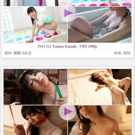
JSSJ-112 Tsukasa Kanzaki - FHD 1080p
模特:
神前つかさ
机构:
JSSJ