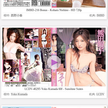
IMBD-216 Bonus - Koharu Nishino - HD 720p
模特:
西野小春
机构:
IMBD
LCDV-40295 Yoko Kumada 60f - Sunshine Suites
模特:
Yoko Kumada
机构:
LCDV