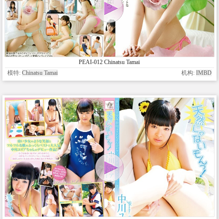
PEAI-012 Chinatsu Tamai
模特:
Chinatsu Tamai
机构:
IMBD