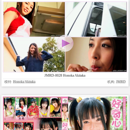
JMRD-0028 Honoka Akitaka
模特:
Honoka Akitaka
机构:
JMRD