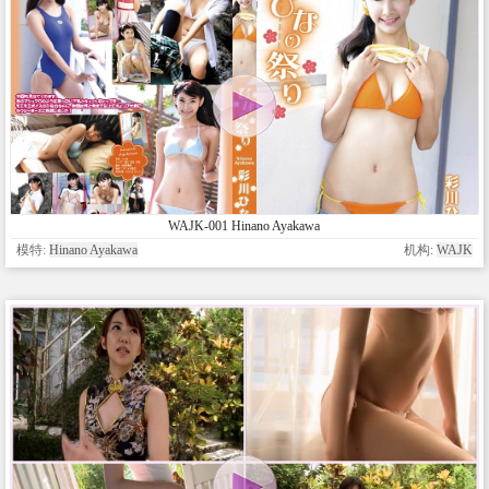
WAJK-001 Hinano Ayakawa
模特:
Hinano Ayakawa
机构:
WAJK