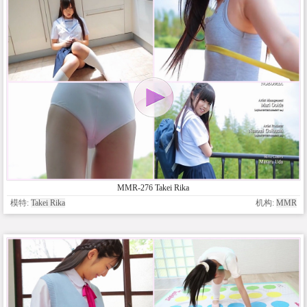
MMR-276 Takei Rika
模特:
Takei Rika
机构:
MMR