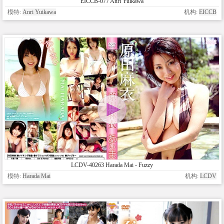
EICCB-077 Anri Yuikawa
模特:
Anri Yuikawa
机构:
EICCB
LCDV-40263 Harada Mai - Fuzzy
模特:
Harada Mai
机构:
LCDV