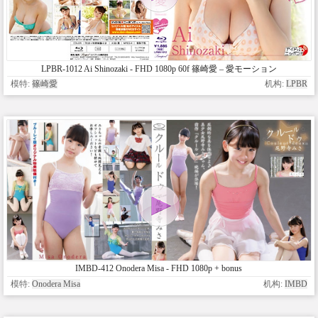
LPBR-1012 Ai Shinozaki - FHD 1080p 60f 篠崎愛 – 愛モーション
模特:
篠崎愛
机构:
LPBR
IMBD-412 Onodera Misa - FHD 1080p + bonus
模特:
Onodera Misa
机构:
IMBD