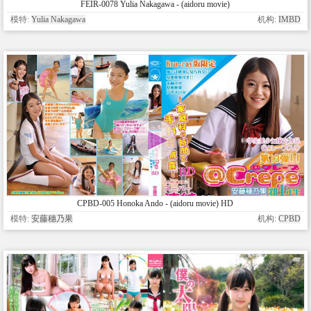
FEIR-0078 Yulia Nakagawa - (aidoru movie)
模特:
Yulia Nakagawa
机构:
IMBD
CPBD-005 Honoka Ando - (aidoru movie) HD
模特:
安藤穗乃果
机构:
CPBD