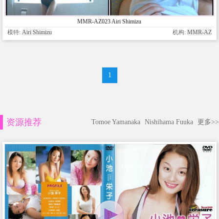
MMR-AZ023 Airi Shimizu
模特:
Airi Shimizu
机构:
MMR-AZ
1
资源推荐
Tomoe Yamanaka
Nishihama Fuuka
更多>>