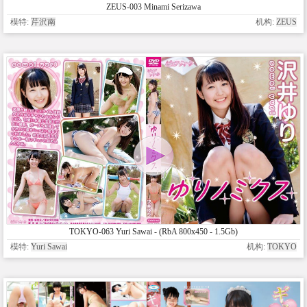
ZEUS-003 Minami Serizawa
模特:
芹沢南
机构:
ZEUS
TOKYO-063 Yuri Sawai - (RbA 800x450 - 1.5Gb)
模特:
Yuri Sawai
机构:
TOKYO