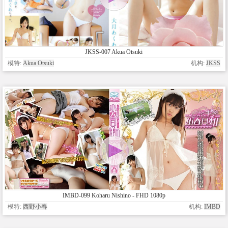
JKSS-007 Akua Otsuki
模特:
Akua Otsuki
机构:
JKSS
IMBD-099 Koharu Nishino - FHD 1080p
模特:
西野小春
机构:
IMBD