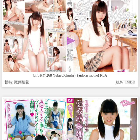
CPSKY-268 Yuka Oohashi - (aidoru movie) RbA
模特:
滝井姫花
机构:
IMBD