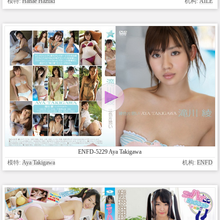
模特:
Hanae Hazuki
机构:
AILE
ENFD-5229 Aya Takigawa
模特:
Aya Takigawa
机构:
ENFD