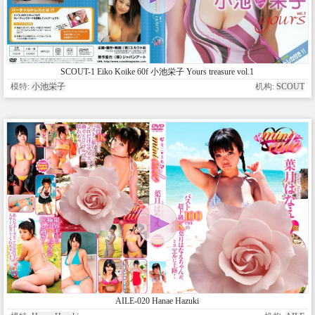
SCOUT-1 Eiko Koike 60f 小池栄子 Yours treasure vol.1
模特:
小池栄子
机构:
SCOUT
AILE-020 Hanae Hazuki