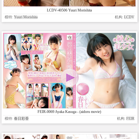
LCDV-40506 Yuuri Morishita
模特:
Yuuri Morishita
机构:
LCDV
FEIR-0069 Ayaka Kasuga - (aidoru movie)
模特:
春日彩香
机构:
FEIR