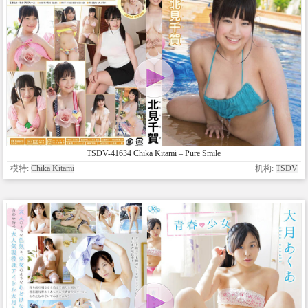
TSDV-41634 Chika Kitami – Pure Smile
模特:
Chika Kitami
机构:
TSDV