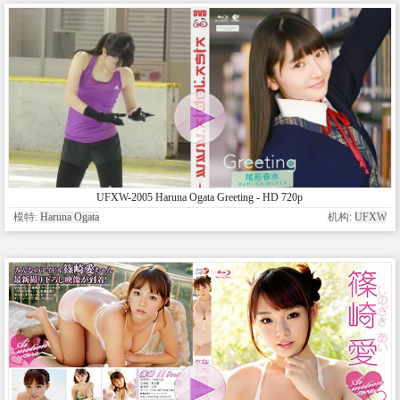
UFXW-2005 Haruna Ogata Greeting - HD 720p
模特:
Haruna Ogata
机构:
UFXW