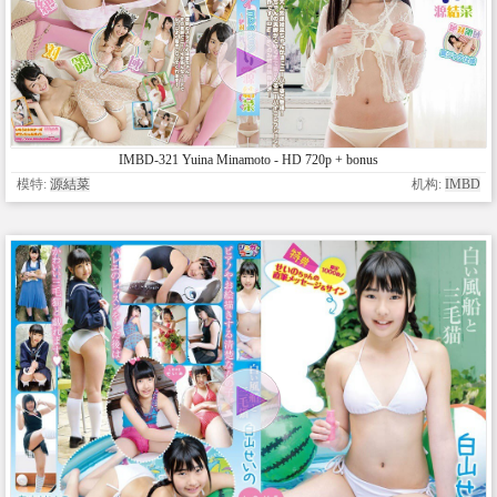
IMBD-321 Yuina Minamoto - HD 720p + bonus
模特:
源結菜
机构:
IMBD