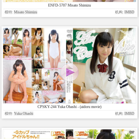
ENFD-5707 Misato Shimizu
模特:
Misato Shimizu
机构:
IMBD
CPSKY-244 Yuka Ohashi - (aidoru movie)
模特:
Yuka Ohashi
机构:
IMBD