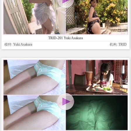
TRID-201 Yuki Asakura
模特:
Yuki Asakura
机构:
TRID